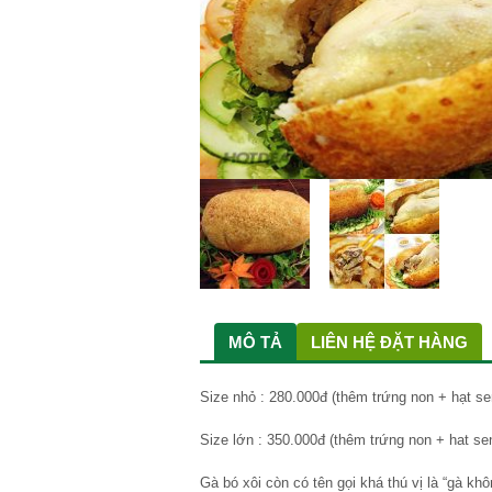
MÔ TẢ
LIÊN HỆ ĐẶT HÀNG
Size nhỏ : 280.000đ (thêm trứng non + hạt se
Size lớn : 350.000đ (thêm trứng non + hat se
Gà bó xôi còn có tên gọi khá thú vị là “gà kh