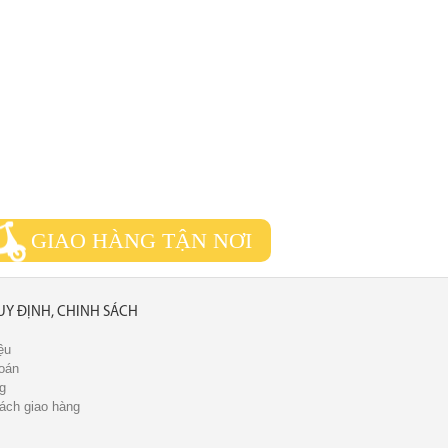
GIAO HÀNG TẬN NƠI
UY ĐỊNH, CHINH SÁCH
ệu
oán
g
ách giao hàng