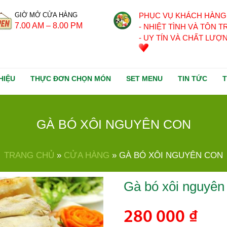
GIỜ MỞ CỬA HÀNG
PHỤC VỤ KHÁCH HÀNG 
7.00 AM – 8.00 PM
- NHIỆT TÌNH VÀ TÔN 
- UY TÍN VÀ CHẤT LƯỢ
HIỆU
THỰC ĐƠN CHỌN MÓN
SET MENU
TIN TỨC
GÀ BÓ XÔI NGUYÊN CON
TRANG CHỦ
»
CỬA HÀNG
»
GÀ BÓ XÔI NGUYÊN CON
Gà bó xôi nguyên
280 000
₫