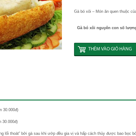
Gà bó xôi – Món ăn quen thuộc của
Gà bó xôi nguyên con số lượn
THÊM VÀO GIỎ HÀNG
n 30.000đ)
n 30.000đ)
ông lối thoát” bởi gà sau khi ướp đều gia vị và hấp cách thủy được bao bọc bở