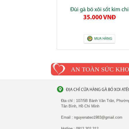
Đùi gà bó xôi sốt kim chi
35.000 VNĐ
MUA HÀNG
AN TOÀN SỨC KH
ĐỊA CHỈ CỬA HÀNG
GÀ BÓ XOI ATẺ
Địa chỉ : 107/5B Bành Văn Trân, Phườn
Tân Bình, Hồ Chí Minh
Email : nguyenateo1983@gmail.com
Hotline : 0912 302 312