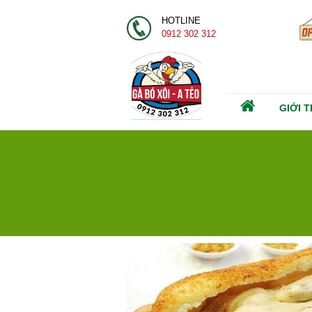
HOTLINE
0912 302 312
GIỚI T