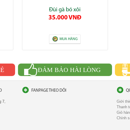
Đùi gà bó xôi
35.000 VNĐ
MUA HÀNG
OẺ
ĐẢM BẢO HÀI LÒNG
O
FANPAGE THEO DÕI
Q
g 7,
Giới thi
Thanh t
Giỏ hàn
Chính s