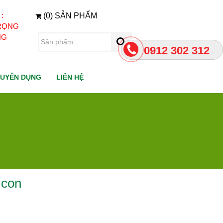
:
(0) SẢN PHẨM
TRỌNG
NG
0912 302 312
TUYỂN DỤNG
LIÊN HỆ
 con